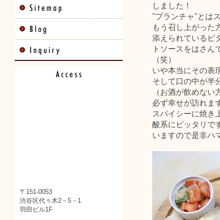
しました！
"プランチャ"とは
もう召し上がった
添えられているピ
トソースをはさん
（笑）
いや本当にその表
そして口の中が半
（お酒が飲めない
必ず幸せが訪れま
スパイシーに焼き
酸系にピッタリで
いますので是非ハ
〒151-0053
渋谷区代々木2－5－1
羽田ビル1F