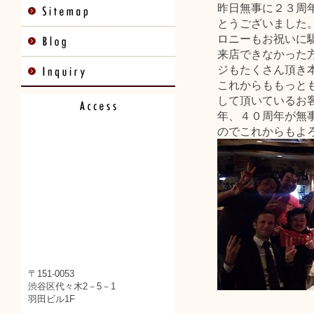
昨日無事に２３周
とうございました
ロニーもお祝いに
来店できなかった
ジもたくさん頂き
これからももっと
して頂いているお
年、４０周年が無
のでこれからもよ
〒151-0053
渋谷区代々木2－5－1
羽田ビル1F