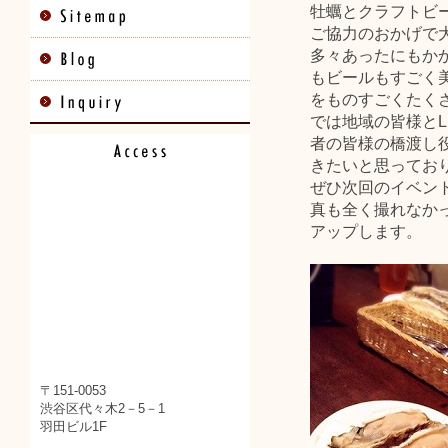
牡蠣とクラフトビ
ご協力のおかげで
多々あったにもか
もビールもすごく
をものすごくたくさ
では地域の皆様とL
者の皆様の橋渡し
きたいと思ってお
ぜひ次回のイベン
真も全く撮れなか
アップします。
〒151-0053
渋谷区代々木2－5－1
羽田ビル1F